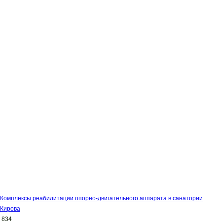
Комплексы реабилитации опорно-двигательного аппарата в санатории
Кирова
834