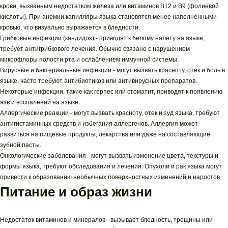
крови, вызванным недостатком железа или витаминов В12 и B9 (фолиевой
кислоты). При анемии капилляры языка становятся менее наполненными
кровью, что визуально выражается в бледности.
Грибковые инфекции (кандидоз) - приводят к белому налету на языке,
требует антигрибкового лечения. Обычно связано с нарушением
микрофлоры полости рта и ослаблением иммунной системы.
Вирусные и бактериальные инфекции - могут вызвать красноту, отек и боль в
языке, часто требуют антибиотиков или антивирусных препаратов.
Некоторые инфекции, такие как герпес или стоматит, приводят к появлению
язв и воспалений на языке.
Аллергические реакции - могут вызвать красноту, отек и зуд языка, требуют
антигистаминных средств и избегания аллергенов. Аллергия может
развиться на пищевые продукты, лекарства или даже на составляющие
зубной пасты.
Онкологические заболевания - могут вызвать изменение цвета, текстуры и
формы языка, требуют обследования и лечения. Опухоли и рак языка могут
привести к образованию необычных поверхностных изменений и наростов.
Питание и образ жизни
Недостаток витаминов и минералов - вызывает бледность, трещины или