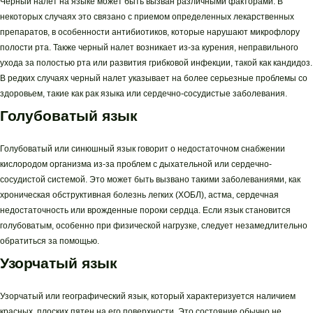
Черный налет на языке может быть вызван различными факторами. В
некоторых случаях это связано с приемом определенных лекарственных
препаратов, в особенности антибиотиков, которые нарушают микрофлору
полости рта. Также черный налет возникает из-за курения, неправильного
ухода за полостью рта или развития грибковой инфекции, такой как кандидоз.
В редких случаях черный налет указывает на более серьезные проблемы со
здоровьем, такие как рак языка или сердечно-сосудистые заболевания.
Голубоватый язык
Голубоватый или синюшный язык говорит о недостаточном снабжении
кислородом организма из-за проблем с дыхательной или сердечно-
сосудистой системой. Это может быть вызвано такими заболеваниями, как
хроническая обструктивная болезнь легких (ХОБЛ), астма, сердечная
недостаточность или врожденные пороки сердца. Если язык становится
голубоватым, особенно при физической нагрузке, следует незамедлительно
обратиться за помощью.
Узорчатый язык
Узорчатый или географический язык, который характеризуется наличием
красных, плоских пятен на его поверхности. Это состояние обычно не