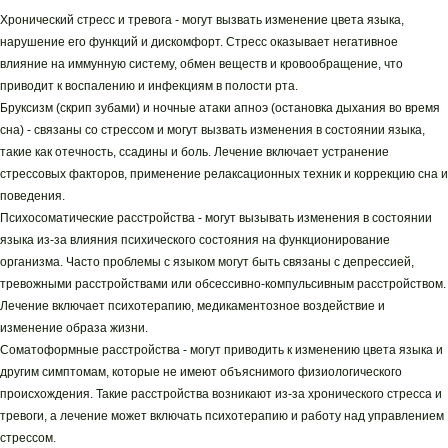
Хронический стресс и тревога - могут вызвать изменение цвета языка,
нарушение его функций и дискомфорт. Стресс оказывает негативное
влияние на иммунную систему, обмен веществ и кровообращение, что
приводит к воспалению и инфекциям в полости рта.
Бруксизм (скрип зубами) и ночные атаки апноэ (остановка дыхания во время
сна) - связаны со стрессом и могут вызвать изменения в состоянии языка,
такие как отечность, ссадины и боль. Лечение включает устранение
стрессовых факторов, применение релаксационных техник и коррекцию сна и
поведения.
Психосоматические расстройства - могут вызывать изменения в состоянии
языка из-за влияния психического состояния на функционирование
организма. Часто проблемы с языком могут быть связаны с депрессией,
тревожными расстройствами или обсессивно-компульсивным расстройством.
Лечение включает психотерапию, медикаментозное воздействие и
изменение образа жизни.
Соматоформные расстройства - могут приводить к изменению цвета языка и
другим симптомам, которые не имеют объяснимого физиологического
происхождения. Такие расстройства возникают из-за хронического стресса и
тревоги, а лечение может включать психотерапию и работу над управлением
стрессом.