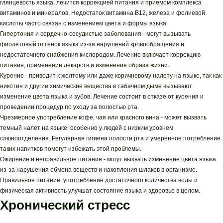
глянцевость языка, лечится коррекцией питания и приемом комплекса
витаминов и минералов. Недостаток витамина В12, железа и фолиевой
кислоты часто связан с изменением цвета и формы языка.
Гипертония и сердечно-сосудистые заболевания - могут вызывать
фиолетовый оттенок языка из-за нарушений кровообращения и
недостаточного снабжения кислородом. Лечение включает коррекцию
питания, применение лекарств и изменение образа жизни.
Курение - приводит к желтому или даже коричневому налету на языке, так как
никотин и другие химические вещества в табачном дыме вызывают
изменение цвета языка и зубов. Лечение состоит в отказе от курения и
проведении процедур по уходу за полостью рта.
Чрезмерное употребление кофе, чая или красного вина - может вызвать
темный налет на языке, особенно у людей с низким уровнем
слюноотделения. Регулярная гигиена полости рта и умеренное потребление
таких напитков помогут избежать этой проблемы.
Ожирение и неправильное питание - могут вызвать изменение цвета языка
из-за нарушения обмена веществ и накопления шлаков в организме.
Правильное питание, употребление достаточного количества воды и
физическая активность улучшат состояние языка и здоровье в целом.
Хронический стресс