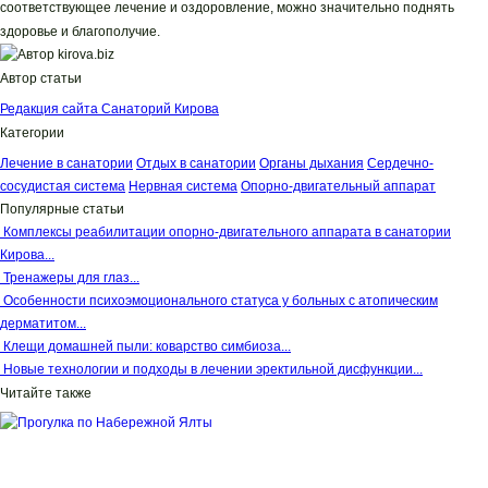
соответствующее лечение и оздоровление, можно значительно поднять
здоровье и благополучие.
Автор статьи
Редакция сайта Санаторий Кирова
Категории
Лечение в санатории
Отдых в санатории
Органы дыхания
Сердечно-
сосудистая система
Нервная система
Опорно-двигательный аппарат
Популярные статьи
Комплексы реабилитации опорно-двигательного аппарата в санатории
Кирова...
Тренажеры для глаз...
Особенности психоэмоционального статуса у больных с атопическим
дерматитом...
Клещи домашней пыли: коварство симбиоза...
Новые технологии и подходы в лечении эректильной дисфункции...
Читайте также