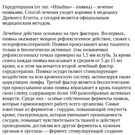
Гирудотерапия (от лат. «Hirudina» - пиявка) – лечение
пиявками. Способ лечения уходит корнями в медицину
Древнего Египта, а сегодня является официальным
медицинским методом.
Лечебное действие основано на трех факторах. Во-первых,
пиявка оказывает мощное рефлексогенное действие, схожее с
иглорефлексотерапией. Пиявки прокусывают кожу пациента
только в биологически активных (так называемых
рефлексогенных) точках примерно на 1,5 мм вглубь. За время
сеанса каждая пиявка высасывает в среднем от 5 до 15 мл
крови, и в этом заключается второй лечебный фактор
гирудотерапии. Пиявки осуществляют стимулирующее
воздействие на всю кровеносную систему, активизируя также
циркуляцию лимфы. Третий фактор является биологическим:
при прокусывании кожи пиявка вбрасывает в кровь пациента
свою слюну, содержащую более 100 разнообразных активных
веществ. Среди них - особые собственные ферменты пиявок,
которые гармонизируют работу всего организма. Самые
известные из ферментов - гирудин, повышающий текучесть
крови; гиалуронидаза, которая уменьшает проницаемость
сосудов, повышает чувствительность тканей и действует
проводником, доставляя все другие ферменты к нужным
органам и оргелаза — фермент, стимулирующий создание