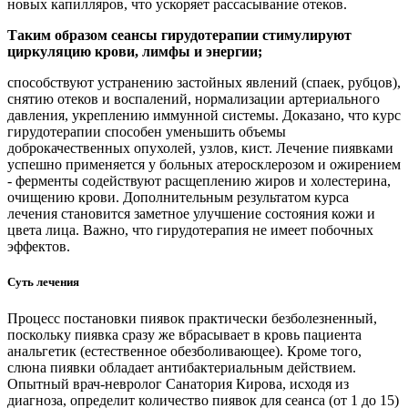
новых капилляров, что ускоряет рассасывание отеков.
Таким образом сеансы гирудотерапии стимулируют
циркуляцию крови, лимфы и энергии;
способствуют устранению застойных явлений (спаек, рубцов),
снятию отеков и воспалений, нормализации артериального
давления, укреплению иммунной системы. Доказано, что курс
гирудотерапии способен уменьшить объемы
доброкачественных опухолей, узлов, кист. Лечение пиявками
успешно применяется у больных атеросклерозом и ожирением
- ферменты содействуют расщеплению жиров и холестерина,
очищению крови. Дополнительным результатом курса
лечения становится заметное улучшение состояния кожи и
цвета лица. Важно, что гирудотерапия не имеет побочных
эффектов.
Суть лечения
Процесс постановки пиявок практически безболезненный,
поскольку пиявка сразу же вбрасывает в кровь пациента
анальгетик (естественное обезболивающее). Кроме того,
слюна пиявки обладает антибактериальным действием.
Опытный врач-невролог Санатория Кирова, исходя из
диагноза, определит количество пиявок для сеанса (от 1 до 15)