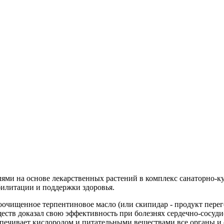
и на основе лекарственных растений в комплекс санаторно-кур
билитации и поддержки здоровья.
оочищенное терпентиновое масло (или скипидар - продукт пере
ществ доказал свою эффективность при болезнях сердечно-сосу
спечивает кислородом и питательными веществами все органы и