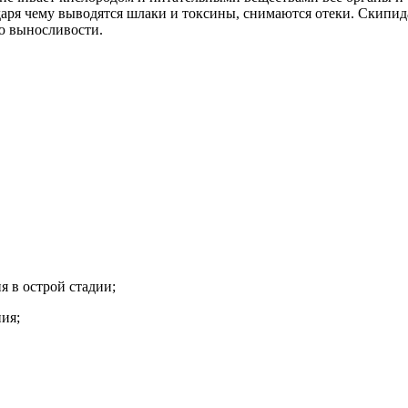
даря чему выводятся шлаки и токсины, снимаются отеки. Скипи
ю выносливости.
 в острой стадии;
ия;