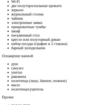
Wi-Fi
две полутороспальные кровати
зеркало
журнальный столик
чайник
электронные замки
прикроватные тумбы
шкаф
письменный стол
кресло или полуторный диван
набор посуды (графин и 2 стакана)
барный холодильник
Оснащение ванной
душ
санузел
унитаз
раковина
полотенца (лицо, банное, ножное)
мыло
полотенцесушитель
Прочее